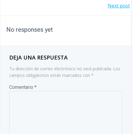
NAVEGACIÓN
Next post
DE
DE
ENTRADAS
No responses yet
ENTRADAS
DEJA UNA RESPUESTA
Tu dirección de correo electrónico no será publicada.
Los
campos obligatorios están marcados con
*
Comentario
*