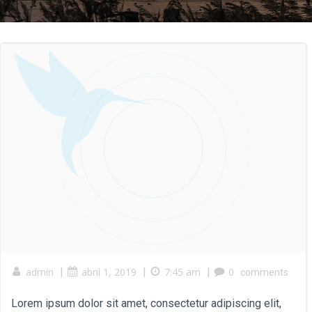
admin
|
abril 1, 2019
|
7:45 am
|
0
comments
Lorem ipsum dolor sit amet, consectetur adipiscing elit,